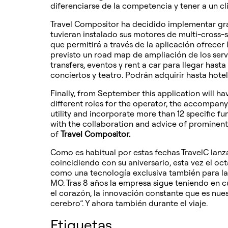
diferenciarse de la competencia y tener a un c
Travel Compositor ha decidido implementar grat
tuvieran instalado sus motores de multi-cross
que permitirá a través de la aplicación ofrecer 
previsto un road map de ampliación de los serv
transfers, eventos y rent a car para llegar hast
conciertos y teatro. Podrán adquirir hasta hote
Finally, from September this application will h
different roles for the operator, the accompany
utility and incorporate more than 12 specific fu
with the collaboration and advice of prominent
of
Travel Compositor.
Como es habitual por estas fechas TravelC lanz
coincidiendo con su aniversario, esta vez el o
como una tecnología exclusiva también para la ú
MO. Tras 8 años la empresa sigue teniendo en c
el corazón, la innovación constante que es nu
cerebro”. Y ahora también durante el viaje.
Etiquetas