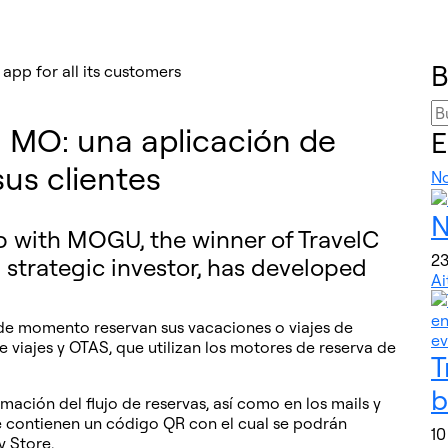
B
a MO: una aplicación de
E
sus clientes
N
N
p with MOGU, the winner of TravelC
23
 strategic investor, has developed
Ai
 de momento reservan sus vacaciones o viajes de
 viajes y OTAS, que utilizan los motores de reserva de
T
b
mación del flujo de reservas, así como en los mails y
e contienen un código QR con el cual se podrán
10
y Store.