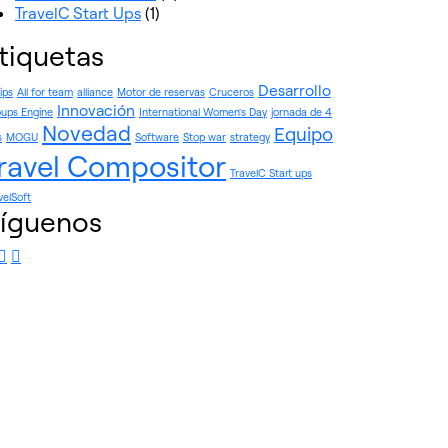
TravelC Start Ups
(1)
tiquetas
Desarrollo
rips
All for team
alliance
Motor de reservas
Cruceros
Innovación
ups Engine
International Women's Day
jornada de 4
Novedad
Equipo
s
MOGU
Software
Stop war
strategy
ravel Compositor
TravelC Start ups
velSoft
íguenos