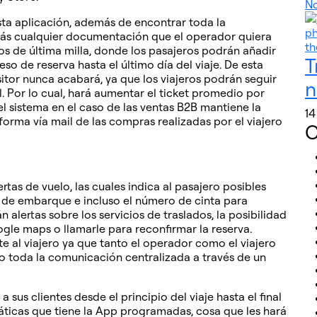
N
sta aplicación, además de encontrar toda la
 más cualquier documentación que el operador quiera
cios de última milla, donde los pasajeros podrán añadir
T
so de reserva hasta el último día del viaje. De esta
itor nunca acabará, ya que los viajeros podrán seguir
n
. Por lo cual, hará aumentar el ticket promedio por
el sistema en el caso de las ventas B2B mantiene la
14
orma vía mail de las compras realizadas por el viajero
C
tas de vuelo, las cuales indica al pasajero posibles
ta de embarque e incluso el número de cinta para
án alertas sobre los servicios de traslados, la posibilidad
ogle maps o llamarle para reconfirmar la reserva.
te al viajero ya que tanto el operador como el viajero
do toda la comunicación centralizada a través de un
s clientes desde el principio del viaje hasta el final
máticas que tiene la App programadas, cosa que les hará