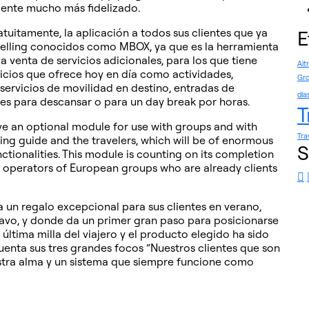
liente mucho más fidelizado.
uitamente, la aplicación a todos sus clientes que ya
E
-selling conocidos como MBOX, ya que es la herramienta
la venta de servicios adicionales, para los que tiene
Ait
icios que ofrece hoy en día como actividades,
Gro
a servicios de movilidad en destino, entradas de
día
les para descansar o para un day break por horas.
T
ave an optional module for use with groups and with
Tra
ing guide and the travelers, which will be of enormous
S
nctionalities. This module is counting on its completion
 operators of European groups who are already clients
a un regalo excepcional para sus clientes en verano,
ctavo, y donde da un primer gran paso para posicionarse
ltima milla del viajero y el producto elegido ha sido
uenta sus tres grandes focos “Nuestros clientes que son
estra alma y un sistema que siempre funcione como