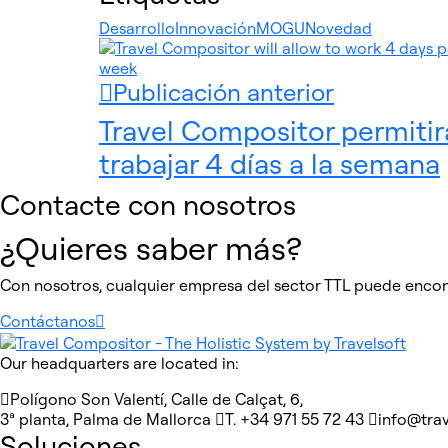
Desarrollo
Innovación
MOGU
Novedad
Publicación anterior
Travel Compositor permitir
trabajar 4 días a la semana
Contacte con nosotros
¿Quieres saber más?
Con nosotros, cualquier empresa del sector TTL puede encont
Contáctanos
Our headquarters are located in:
Polígono Son Valentí, Calle de Calçat, 6,
3ª planta, Palma de Mallorca
T. +34 971 55 72 43
info@tra
Soluciones