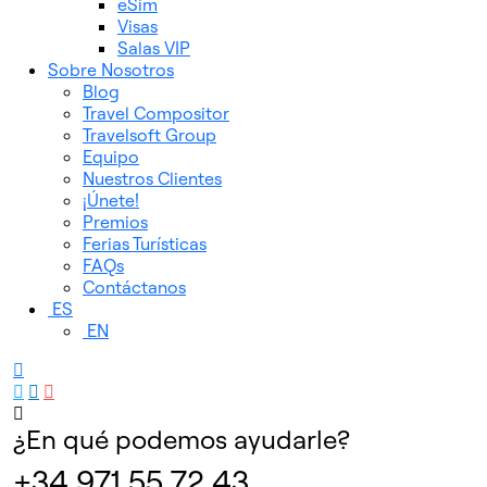
eSim
Visas
Salas VIP
Sobre Nosotros
Blog
Travel Compositor
Travelsoft Group
Equipo
Nuestros Clientes
¡Únete!
Premios
Ferias Turísticas
FAQs
Contáctanos
ES
EN
¿En qué podemos ayudarle?
+34 971 55 72 43