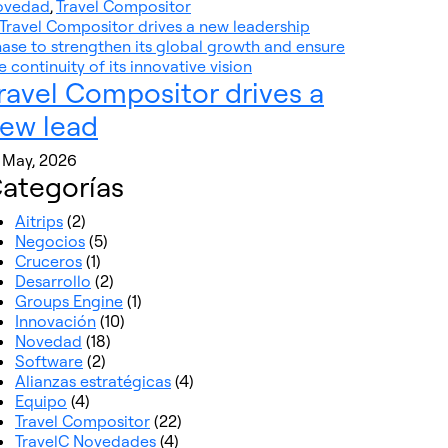
ovedad
,
Travel Compositor
ravel Compositor drives a
ew lead
 May, 2026
ategorías
Aitrips
(2)
Negocios
(5)
Cruceros
(1)
Desarrollo
(2)
Groups Engine
(1)
Innovación
(10)
Novedad
(18)
Software
(2)
Alianzas estratégicas
(4)
Equipo
(4)
Travel Compositor
(22)
TravelC Novedades
(4)