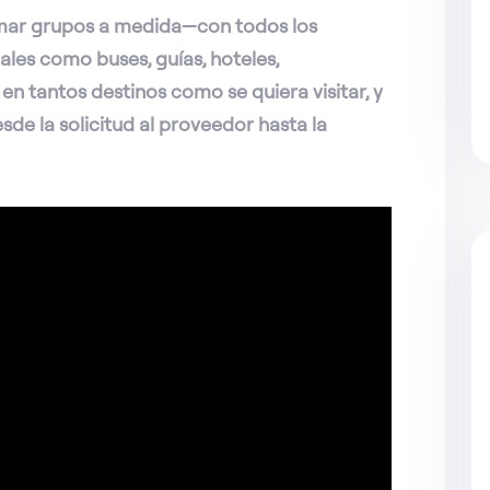
irmar grupos a medida—con todos los
 tales como buses, guías, hoteles,
 en tantos destinos como se quiera visitar, y
e la solicitud al proveedor hasta la